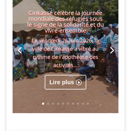
Cinkassé célèbre la Journée
mondiale des réfugiés sous
le signe de la solidarité et du
vivre-ensemble
Le vendredi 26 juin 2026, la
ville de Cinkassé a vibré au
rythme de l'apothéose des
activités...
Lire plus