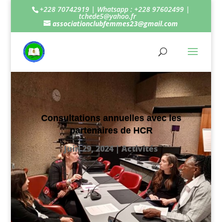
+228 70742919 | Whatsapp : +228 97602499 |
tchede5@yahoo.fr
associationclubfemmes23@gmail.com
Consultations annuelles avec les
partenaires de HCR
Juin 29, 2024
|
Activités