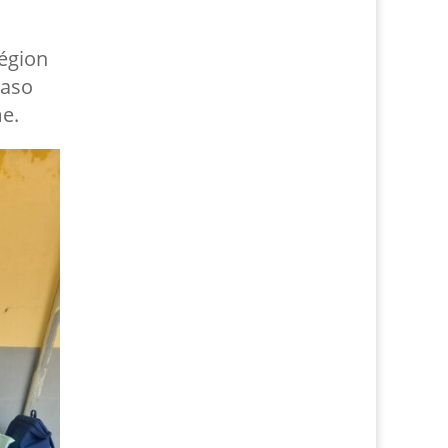
région
Faso
me.