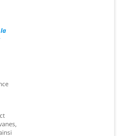
 la
s
ance
u
ct
vanes,
ainsi