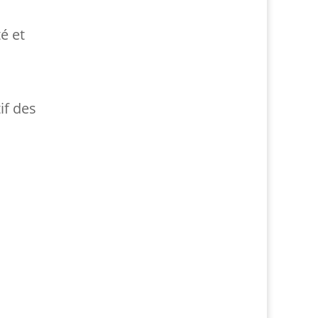
é et
if des