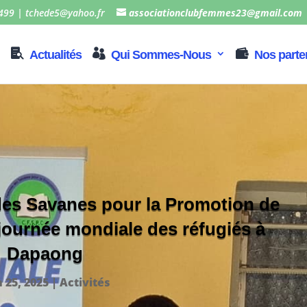
499 | tchede5@yahoo.fr
associationclubfemmes23@gmail.com
Actualités
Qui Sommes-Nous
Nos parte
es Savanes pour la Promotion de
 journée mondiale des réfugiés à
Dapaong
n 25, 2025
|
Activités