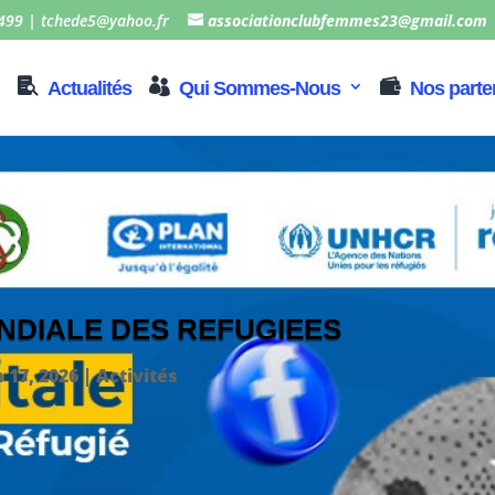
499 | tchede5@yahoo.fr
associationclubfemmes23@gmail.com
Actualités
Qui Sommes-Nous
Nos parte
NDIALE DES REFUGIEES
n 17, 2026
|
Activités