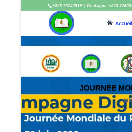
+228 70742919 | Whatsapp : +228 97602
Accueil
JOURNEE MO
Jui