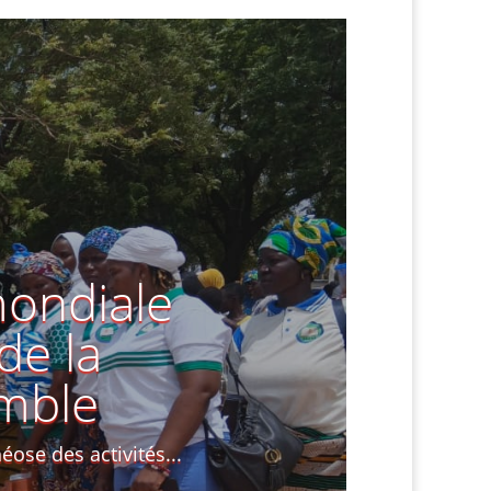
mondiale
de la
emble
éose des activités...