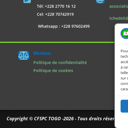
Tél: +228 2770 16 12
associat
Cel: +228 70742919
tchede5@
Whatsapp : +228 97602499
Pour
Mention

tech
accé
Politique de confidentialité
à ce
Politique de cookies
tell
sur 
cons
cara
Copyright © CFSPC TOGO -2026 - Tous droits réservés