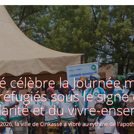
é célèbre la Journée 
réfugiés sous le signe 
darité et du vivre-ens
2026, la ville de Cinkassé a vibré au rythme de l'apoth