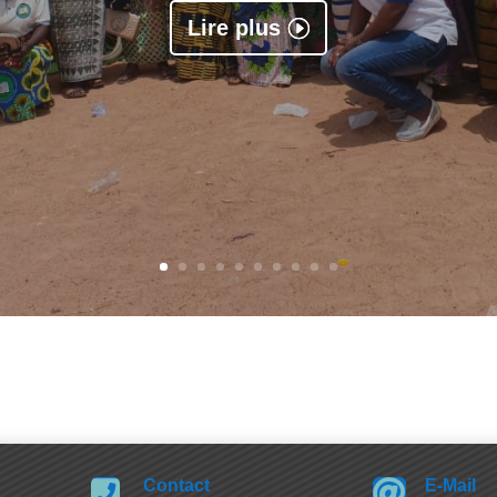
Lire plus
Contact
E-Mail

