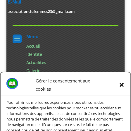
E-Mail

associationclufemmes23@gmail.com
Menu
a
Accueil
Identité
Actualités
Galerie
Contact
Gérer le consentement aux
cookies
Pour offrir les meilleures expériences, nous utilisons des
Mention

technologies telles que les cookies pour stocker et/ou accéder aux
informations des appareils. Le fait de consentir à ces technologies
Politique de confidentialité
nous permettra de traiter des données telles que le comportement
Politique de cookies
de navigation ou les ID uniques sur ce site. Le fait de ne pas
consentir ou de retirer son consentement peut avoir un effet