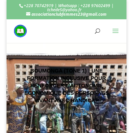
+228 70742919 | Whatsapp : +228 97602499 |
tchede5@yahoo.fr
associationclubfemmes23@gmail.com
BOUMONGA (TONE 1) : UNE
FORMATION INCLUSIVE POUR
RENFORCER L’AUTONOMIE
ECONOMIQUE DES PERSONNES
VIVANT AVEC HANDICAP
Fév 19, 2026
| Non classé